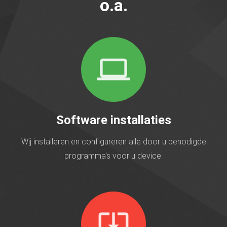
o.a.
computer
Software installaties
Wij installeren en configureren alle door u benodigde
programma's voor u device.
system_update_alt